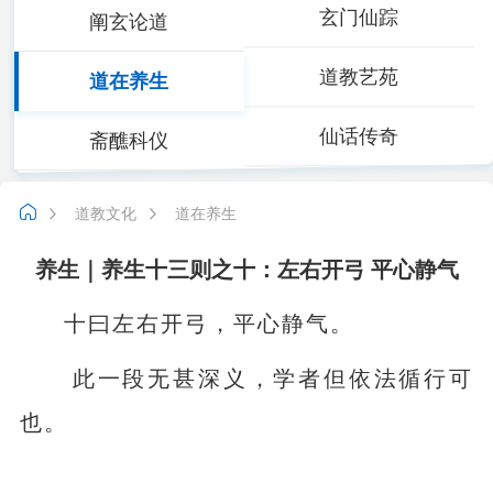
玄门仙踪
阐玄论道
道教艺苑
道在养生
仙话传奇
斋醮科仪
道教文化
道在养生
养生｜养生十三则之十：左右开弓 平心静气
十曰左右开弓，平心静气。
此一段无甚深义，学者但依法循行可
也。