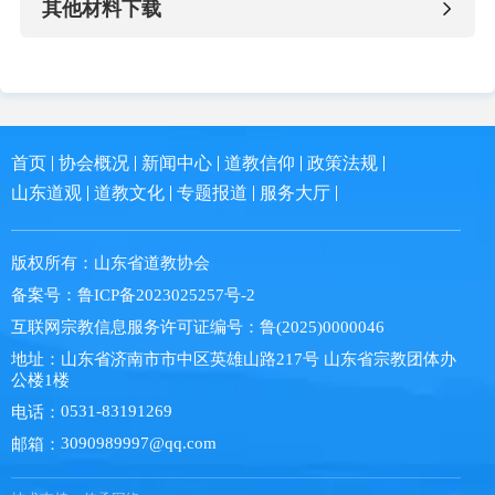
其他材料下载
首页
协会概况
新闻中心
道教信仰
政策法规
山东道观
道教文化
专题报道
服务大厅
版权所有：
山东省道教协会
备案号：
鲁ICP备2023025257号-2
互联网宗教信息服务许可证编号：
鲁(2025)0000046
地址：
山东省济南市市中区英雄山路217号 山东省宗教团体办
公楼1楼
0531-83191269
电话：
3090989997@qq.com
邮箱：