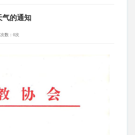
天气的通知
览次数：
0
次